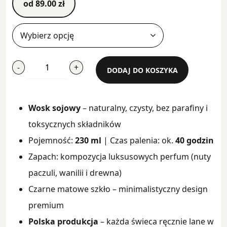
od
89.00
zł
ilość
-
+
DODAJ DO KOSZYKA
Fake
It
Till
Wosk sojowy
– naturalny, czysty, bez parafiny i
You
Make
toksycznych składników
It
Pojemność:
230 ml
| Czas palenia: ok.
40 godzin
Zapach: kompozycja luksusowych perfum (nuty
paczuli, wanilii i drewna)
Czarne matowe szkło – minimalistyczny design
premium
Polska produkcja
– każda świeca ręcznie lane w