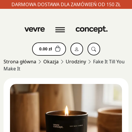
DARMOWA DOSTAWA DLA ZAMÓWIEŃ OD 150 ZŁ
Skip
to
content
0.00
zł
Strona główna
Okazja
Urodziny
Fake It Till You
Make It