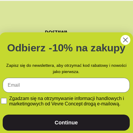
DOSTAWA
ZAPACHY
Odbierz -10% na zakupy
JAK PAKUJEMY?
NAMI
Zapisz się do newslettera, aby otrzymać kod rabatowy i nowości
jako pierwsza.
Email
GDPR
Zgadzam się na otrzymywanie informacji handlowych i
marketingowych od Vevre Concept drogą e-mailową.
Continue
ATNOŚCI
POLITYKA PLIKÓW COOKIES (EU)