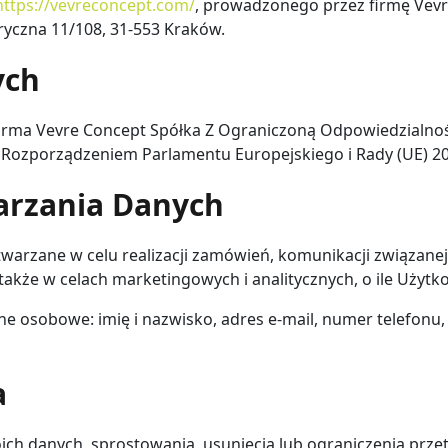
https://vevreconcept.com/
, prowadzonego przez firmę Vev
bryczna 11/108, 31-553 Kraków.
ych
rma Vevre Concept Spółka Z Ograniczoną Odpowiedzialności
ozporządzeniem Parlamentu Europejskiego i Rady (UE) 2016
warzania Danych
arzane w celu realizacji zamówień, komunikacji związanej 
także w celach marketingowych i analitycznych, o ile Użytko
ne osobowe: imię i nazwisko, adres e-mail, numer telefonu,
a
ch danych, sprostowania, usunięcia lub ograniczenia prze