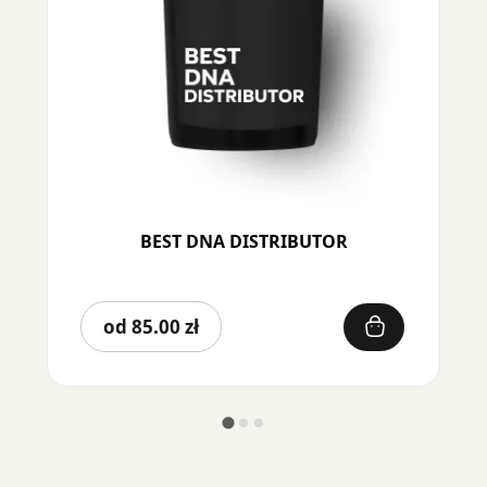
BEST DNA DISTRIBUTOR
Ten
od
85.00
zł
produkt
ma
wiele
wariantów.
Opcje
można