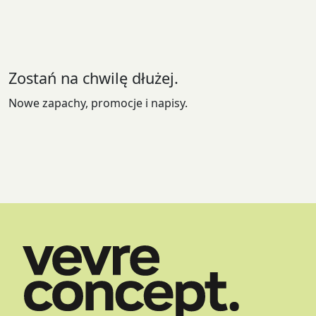
wybrać
na
stronie
produktu
Zostań na chwilę dłużej.
Nowe zapachy, promocje i napisy.