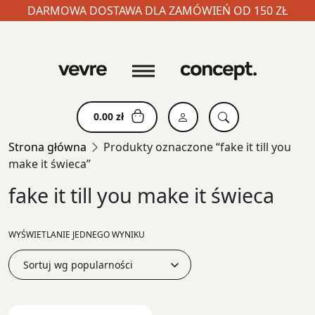
DARMOWA DOSTAWA DLA ZAMÓWIEŃ OD 150 ZŁ
Skip
to
content
0.00
zł
Strona główna
Produkty oznaczone “fake it till you
make it świeca”
fake it till you make it świeca
WYŚWIETLANIE JEDNEGO WYNIKU