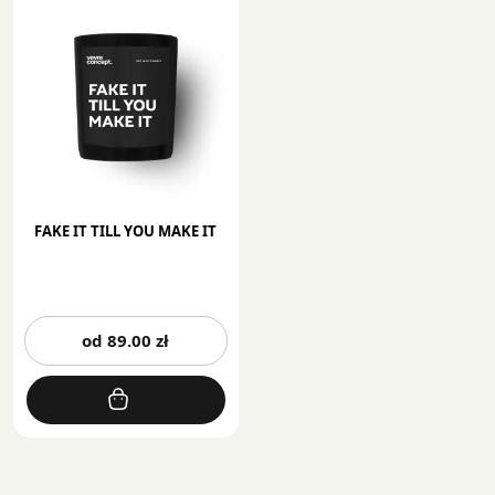
FAKE IT TILL YOU MAKE IT
Ten
od
89.00
zł
produkt
ma
wiele
wariantów.
Opcje
można