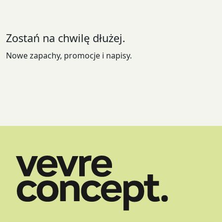
wybrać
na
stronie
Zostań na chwilę dłużej.
produktu
Nowe zapachy, promocje i napisy.