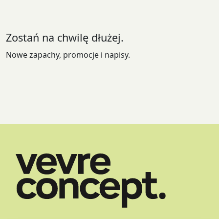
wybrać
na
stronie
Zostań na chwilę dłużej.
produktu
Nowe zapachy, promocje i napisy.