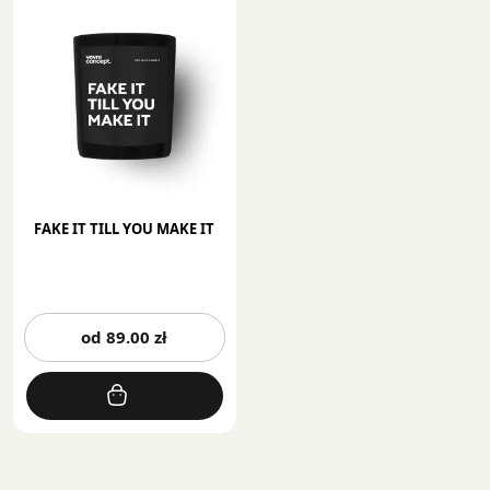
FAKE IT TILL YOU MAKE IT
Ten
od
89.00
zł
produkt
ma
wiele
wariantów.
Opcje
można