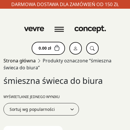
DARMOWA DOSTAWA DLA ZAMÓWIEŃ OD 150 ZŁ
Skip
to
content
0.00
zł
Strona główna
Produkty oznaczone “śmieszna
świeca do biura”
śmieszna świeca do biura
WYŚWIETLANIE JEDNEGO WYNIKU