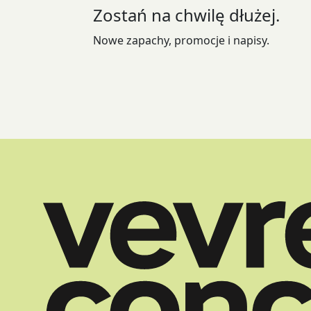
Zostań na chwilę dłużej.
na
stronie
Nowe zapachy, promocje i napisy.
produktu