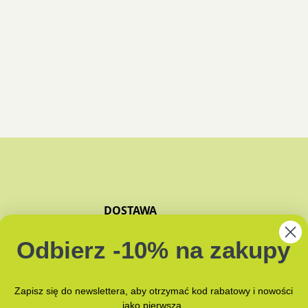
DOSTAWA
ZAPACHY
Odbierz -10% na zakupy
JAK PAKUJEMY?
NAMI
Zapisz się do newslettera, aby otrzymać kod rabatowy i nowości
jako pierwsza.