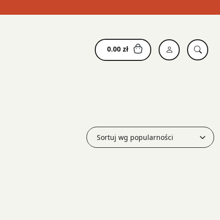
0.00
zł