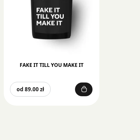
FAKE IT TILL YOU MAKE IT
Ten
od
89.00
zł
produkt
ma
wiele
wariantów.
Opcje
można
wybrać