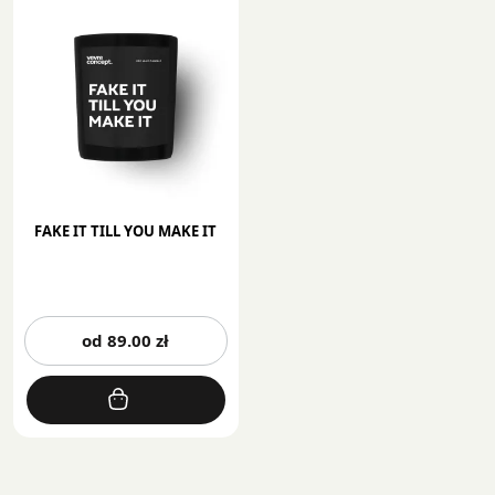
FAKE IT TILL YOU MAKE IT
Ten
od
89.00
zł
produkt
ma
wiele
wariantów.
Opcje
można