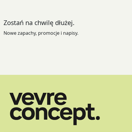
wybrać
na
stronie
Zostań na chwilę dłużej.
produktu
Nowe zapachy, promocje i napisy.