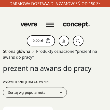
DARMOWA DOSTAWA DLA ZAMÓWIEŃ OD 150 ZŁ
Skip
to
content
0.00
zł
Strona główna
Produkty oznaczone “prezent na
awans do pracy”
prezent na awans do pracy
WYŚWIETLANIE JEDNEGO WYNIKU