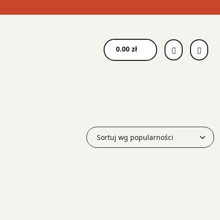
0.00
zł