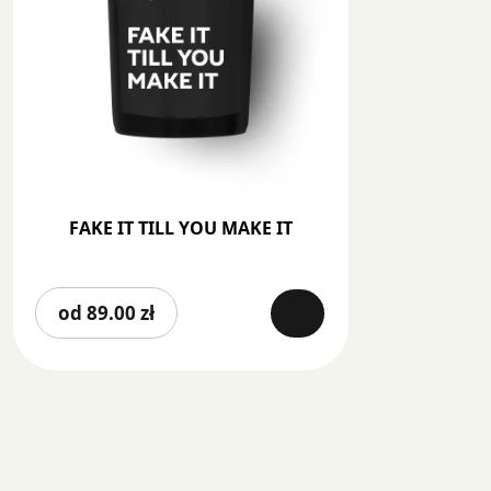
FAKE IT TILL YOU MAKE IT
Ten
od
89.00
zł
produkt
ma
wiele
wariantów.
Opcje
można
wybrać