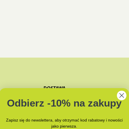
DOSTAWA
ZAPACHY
Odbierz -10% na zakupy
JAK PAKUJEMY?
NAMI
Zapisz się do newslettera, aby otrzymać kod rabatowy i nowości
jako pierwsza.