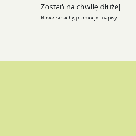
Zostań na chwilę dłużej.
na
stronie
Nowe zapachy, promocje i napisy.
produktu