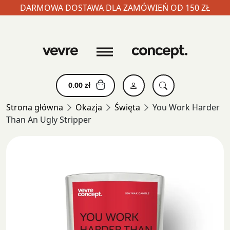
DARMOWA DOSTAWA DLA ZAMÓWIEŃ OD 150 ZŁ
Skip
to
content
0.00
zł
Strona główna
Okazja
Święta
You Work Harder
Than An Ugly Stripper