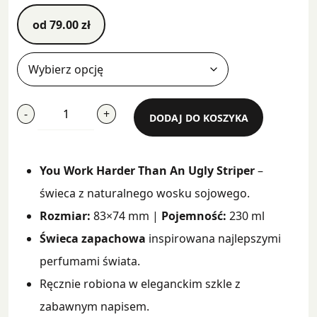
od
79.00
zł
ilość
-
+
DODAJ DO KOSZYKA
You
Work
Harder
You Work Harder Than An Ugly Striper
–
Than
An
świeca z naturalnego wosku sojowego.
Ugly
Rozmiar:
83×74 mm |
Pojemność:
230 ml
Stripper
Świeca zapachowa
inspirowana najlepszymi
perfumami świata.
Ręcznie robiona w eleganckim szkle z
zabawnym napisem.