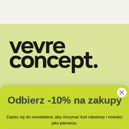
SKLEP
DOSTAWA
Odbierz -10% na zakupy
O NAS
ZAPACHY
BLOG
JAK PAKUJEMY?
KONTAKT Z NAMI
Zapisz się do newslettera, aby otrzymać kod rabatowy i nowości
jako pierwsza.