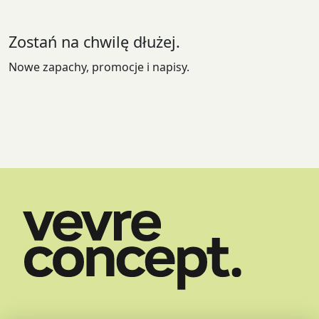
na
na
stronie
st
Zostań na chwilę dłużej.
produktu
pr
Nowe zapachy, promocje i napisy.