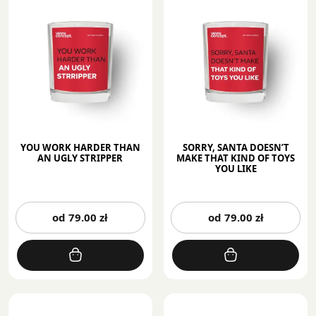
YOU WORK HARDER THAN
SORRY, SANTA DOESN’T
AN UGLY STRIPPER
MAKE THAT KIND OF TOYS
YOU LIKE
Ten
Te
od
79.00
zł
od
79.00
zł
produkt
pr
ma
m
wiele
wi
wariantów.
wa
Opcje
Op
można
mo