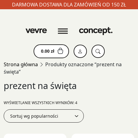
DARMOWA DOSTAWA DLA ZAMÓWIEŃ OD 150 ZŁ
Skip
to
content
0.00
zł
Strona główna
Produkty oznaczone “prezent na
święta”
prezent na święta
POSORTOWANE
WYŚWIETLANIE WSZYSTKICH WYNIKÓW: 4
WEDŁUG
POPULARNOŚCI