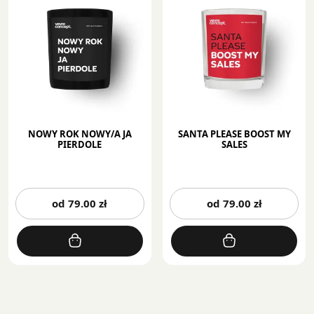
wybrać
wy
na
na
stronie
st
produktu
pr
NOWY ROK NOWY/A JA
SANTA PLEASE BOOST MY
PIERDOLE
SALES
Ten
Te
od
79.00
zł
od
79.00
zł
produkt
pr
ma
m
wiele
wi
wariantów.
wa
Opcje
Op
można
mo
wybrać
wy