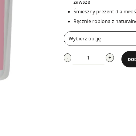
zawsze
Śmieszny prezent dla miłoś
Ręcznie robiona z natura
ilość
-
+
DOD
W
Tym
Domu
Rządzę
Ja
i
Mój
Kot