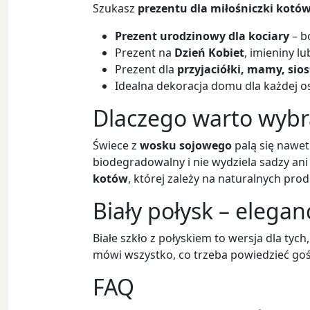
Szukasz
prezentu dla miłośniczki kotó
Prezent urodzinowy dla kociary
– b
Prezent na
Dzień Kobiet
, imieniny l
Prezent dla
przyjaciółki, mamy, sios
Idealna dekoracja domu dla każdej oso
Dlaczego warto wybr
Świece z
wosku sojowego
palą się nawet
biodegradowalny i nie wydziela sadzy ani
kotów
, której zależy na naturalnych pr
Biały połysk – elegan
Białe szkło z połyskiem to wersja dla tyc
mówi wszystko, co trzeba powiedzieć goś
FAQ