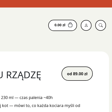
0.00
zł
 RZĄDZĘ
od
89.00
zł
230 ml — czas palenia ~40h
 kot — mówi to, co każda kociara myśli od