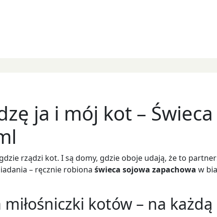
ę ja i mój kot – Świeca
ml
gdzie rządzi kot. I są domy, gdzie oboje udają, że to partn
siadania – ręcznie robiona
świeca sojowa zapachowa
w bia
 miłośniczki kotów – na każdą