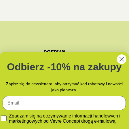
DOSTAWA
ZAPACHY
Odbierz -10% na zakupy
JAK PAKUJEMY?
NAMI
Zapisz się do newslettera, aby otrzymać kod rabatowy i nowości
jako pierwsza.
Email
GDPR
Zgadzam się na otrzymywanie informacji handlowych i
marketingowych od Vevre Concept drogą e-mailową.