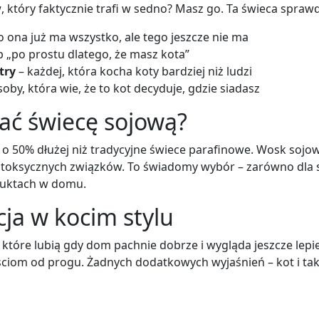
w
, który faktycznie trafi w sedno? Masz go. Ta świeca sprawd
o ona już ma wszystko, ale tego jeszcze nie ma
ub „po prostu dlatego, że masz kota”
try
– każdej, która kocha koty bardziej niż ludzi
by, która wie, że to kot decyduje, gdzie siadasz
ać świecę sojową?
 o 50% dłużej niż tradycyjne świece parafinowe. Wosk sojow
 toksycznych związków. To świadomy wybór – zarówno dla si
oduktach w domu.
cja w kocim stylu
h, które lubią gdy dom pachnie dobrze i wygląda jeszcze lepi
ciom od progu. Żadnych dodatkowych wyjaśnień – kot i tak 