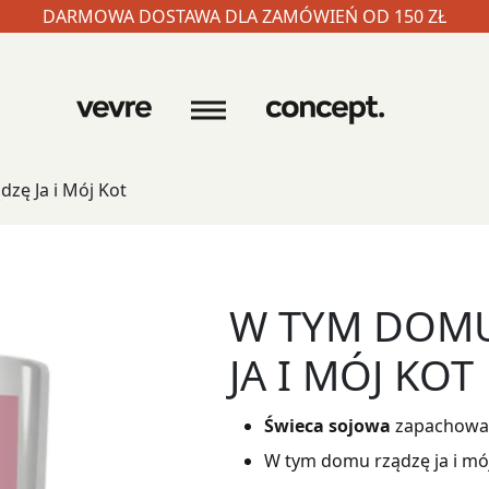
DARMOWA DOSTAWA DLA ZAMÓWIEŃ OD 150 ZŁ
ę Ja i Mój Kot
W TYM DOMU
JA I MÓJ KOT
Świeca sojowa
zapachowa 
W tym domu rządzę ja i mój