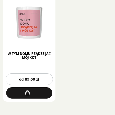
W TYM DOMU RZĄDZĘ JA I
MÓJ KOT
Ten
od
89.00
zł
produkt
ma
wiele
wariantów.
Opcje
można