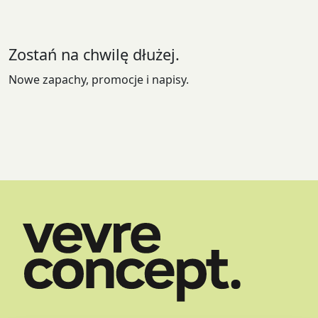
wybrać
na
stronie
Zostań na chwilę dłużej.
produktu
Nowe zapachy, promocje i napisy.