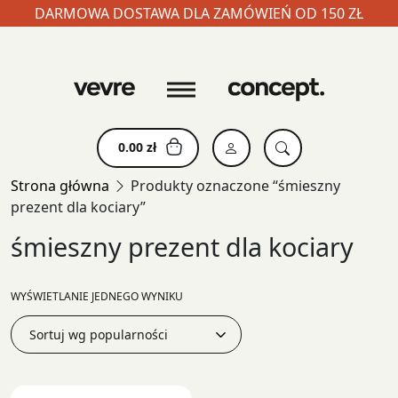
DARMOWA DOSTAWA DLA ZAMÓWIEŃ OD 150 ZŁ
Skip
to
content
0.00
zł
Strona główna
Produkty oznaczone “śmieszny
prezent dla kociary”
śmieszny prezent dla kociary
WYŚWIETLANIE JEDNEGO WYNIKU