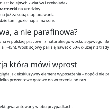
miast kolejnych kwiatów i czekoladek
partnerki
na urodziny
 ma już za sobą etap udawania
ędzie tam, gdzie napis ma sens
wa, a nie parafinowa?
 lana w polskiej pracowni z naturalnego wosku sojowego. Be
nia (~45h). Wosk sojowy pali się nawet o 50% dłużej niż trad
cja która mówi wprost
ląda jak ekskluzywny element wyposażenia – dopóki nie pr
dełko prezentowe gotowe do wręczenia od razu.
 Efekt gwarantowany w obu przypadkach.