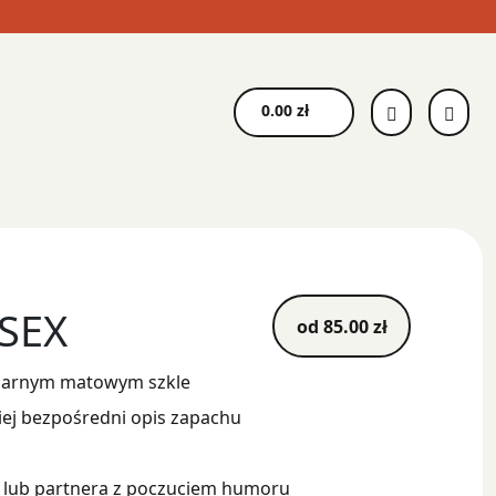
0.00
zł
 SEX
od
85.00
zł
zarnym matowym szkle
iej bezpośredni opis zapachu
lub partnera z poczuciem humoru