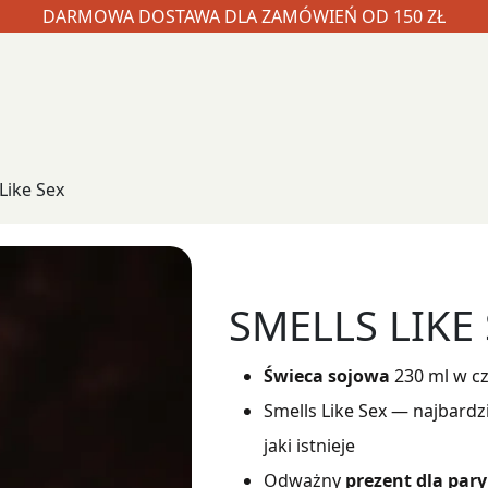
DARMOWA DOSTAWA DLA ZAMÓWIEŃ OD 150 ZŁ
Like Sex
SMELLS LIKE
Świeca sojowa
230 ml w c
Smells Like Sex — najbardz
jaki istnieje
Odważny
prezent dla pary