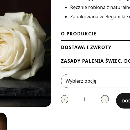
Ręcznie robiona z natura
Zapakowana w eleganckie 
O PRODUKCIE
DOSTAWA I ZWROTY
ZASADY PALENIA ŚWIEC. D
ilość
-
+
DOD
Smells
Like
Sex