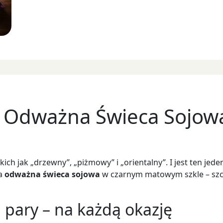
– Odważna Świeca Sojowa
ich jak „drzewny”, „piżmowy” i „orientalny”. I jest ten jede
na
odważna świeca sojowa
w czarnym matowym szkle – szc
 pary – na każdą okazję