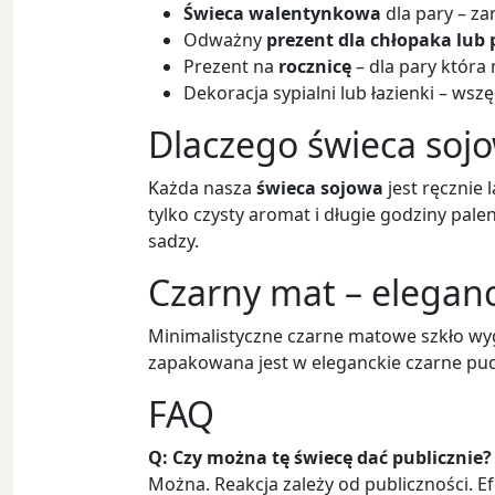
Świeca walentynkowa
dla pary – za
Odważny
prezent dla chłopaka lub 
Prezent na
rocznicę
– dla pary która
Dekoracja sypialni lub łazienki – wsz
Dlaczego świeca sojo
Każda nasza
świeca sojowa
jest ręcznie
tylko czysty aromat i długie godziny pale
sadzy.
Czarny mat – elegan
Minimalistyczne czarne matowe szkło wyg
zapakowana jest w eleganckie czarne pu
FAQ
Q: Czy można tę świecę dać publicznie?
Można. Reakcja zależy od publiczności.