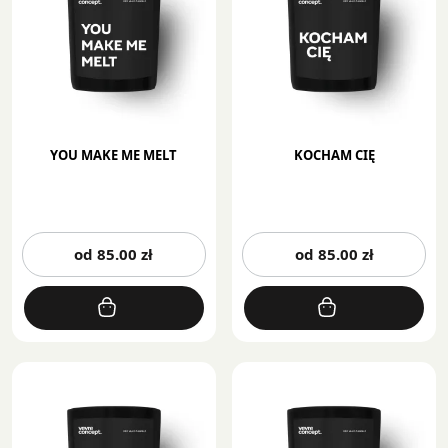
na
na
stronie
st
produktu
pr
YOU MAKE ME MELT
KOCHAM CIĘ
Ten
Te
od
85.00
zł
od
85.00
zł
produkt
pr
ma
m
wiele
wi
wariantów.
wa
Opcje
Op
można
mo
wybrać
wy
na
na