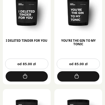
na
na
stronie
st
produktu
pr
I DELETED TINDER FOR YOU
YOU’RE THE GIN TO MY
TONIC
Ten
Te
od
85.00
zł
od
85.00
zł
produkt
pr
ma
m
wiele
wi
wariantów.
wa
Opcje
Op
można
mo
wybrać
wy