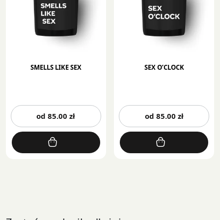
stronie
st
produktu
pr
SMELLS LIKE SEX
SEX O’CLOCK
Ten
Te
od
85.00
zł
od
85.00
zł
produkt
pr
ma
m
wiele
wi
wariantów.
wa
Opcje
Op
można
mo
wybrać
wy
na
na
stronie
st