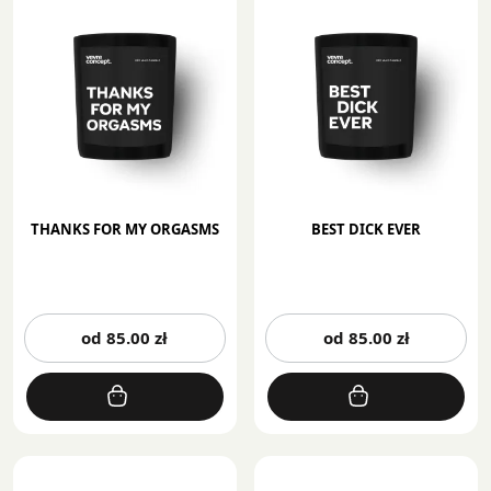
THANKS FOR MY ORGASMS
BEST DICK EVER
Ten
Te
od
85.00
zł
od
85.00
zł
produkt
pr
ma
m
wiele
wi
wariantów.
wa
Opcje
Op
można
mo