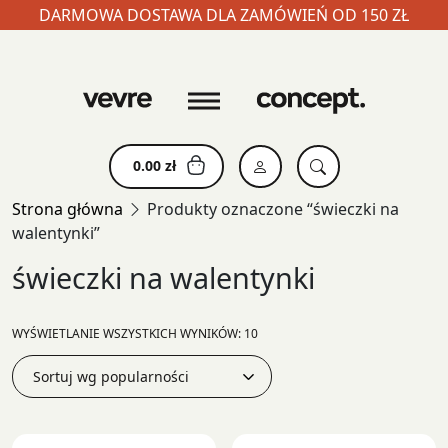
DARMOWA DOSTAWA DLA ZAMÓWIEŃ OD 150 ZŁ
Skip
to
content
0.00
zł
Strona główna
Produkty oznaczone “świeczki na
walentynki”
świeczki na walentynki
POSORTOWANE
WYŚWIETLANIE WSZYSTKICH WYNIKÓW: 10
WEDŁUG
POPULARNOŚCI