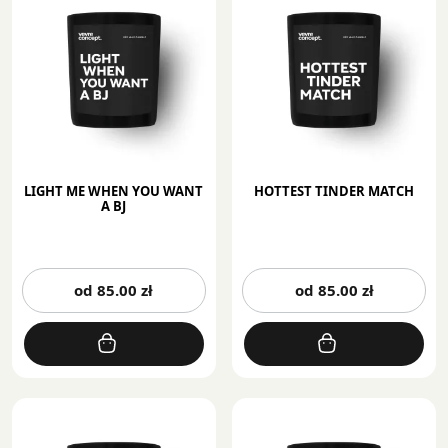
wybrać
wy
na
na
stronie
st
produktu
pr
LIGHT ME WHEN YOU WANT
HOTTEST TINDER MATCH
A BJ
Ten
Te
od
85.00
zł
od
85.00
zł
produkt
pr
ma
m
wiele
wi
wariantów.
wa
Opcje
Op
można
mo
wybrać
wy