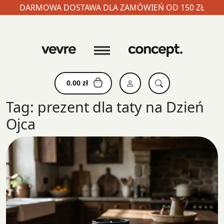
DARMOWA DOSTAWA DLA ZAMÓWIEŃ OD 150 ZŁ
Skip
to
content
0.00
zł
Tag:
prezent dla taty na Dzień
Ojca