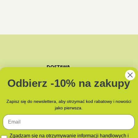
DOSTAWA
ZAPACHY
Odbierz -10% na zakupy
JAK PAKUJEMY?
NAMI
Zapisz się do newslettera, aby otrzymać kod rabatowy i nowości
jako pierwsza.
Email
GDPR
Zgadzam się na otrzymywanie informacji handlowych i