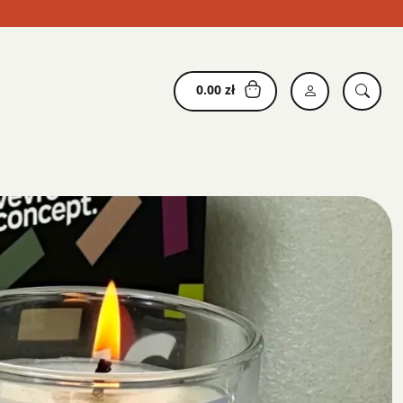
0.00
zł