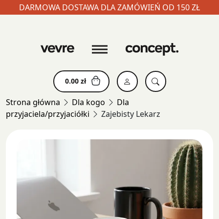
DARMOWA DOSTAWA DLA ZAMÓWIEŃ OD 150 ZŁ
Skip
to
content
0.00
zł
Strona główna
Dla kogo
Dla
przyjaciela/przyjaciółki
Zajebisty Lekarz