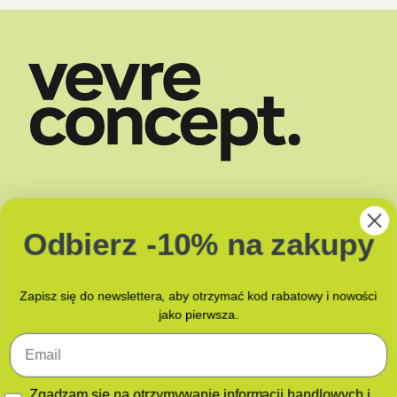
SKLEP
DOSTAWA
Odbierz -10% na zakupy
O NAS
ZAPACHY
BLOG
JAK PAKUJEMY?
KONTAKT Z NAMI
Zapisz się do newslettera, aby otrzymać kod rabatowy i nowości
jako pierwsza.
Email
GDPR
Zgadzam się na otrzymywanie informacji handlowych i