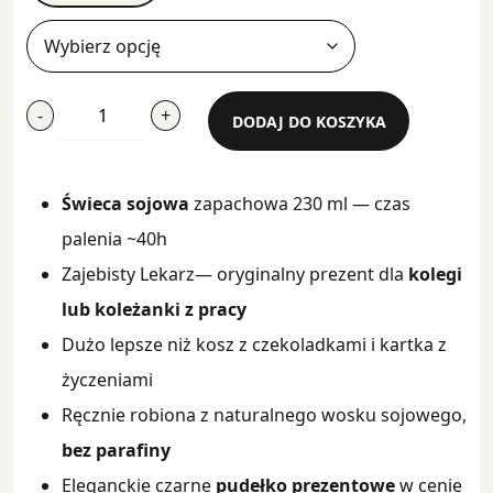
ilość
-
+
DODAJ DO KOSZYKA
Zajebisty
Lekarz
Świeca sojowa
zapachowa 230 ml — czas
palenia ~40h
Zajebisty Lekarz— oryginalny prezent dla
kolegi
lub koleżanki z pracy
Dużo lepsze niż kosz z czekoladkami i kartka z
życzeniami
Ręcznie robiona z naturalnego wosku sojowego,
bez parafiny
Eleganckie czarne
pudełko prezentowe
w cenie