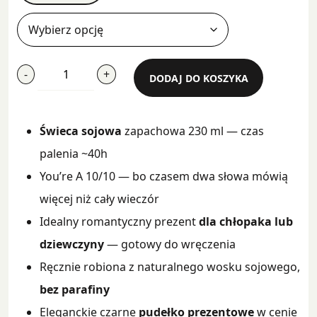
ilość
-
+
DODAJ DO KOSZYKA
You're
A
10/10
Świeca sojowa
zapachowa 230 ml — czas
palenia ~40h
You’re A 10/10 — bo czasem dwa słowa mówią
więcej niż cały wieczór
Idealny romantyczny prezent
dla chłopaka lub
dziewczyny
— gotowy do wręczenia
Ręcznie robiona z naturalnego wosku sojowego,
bez parafiny
Eleganckie czarne
pudełko prezentowe
w cenie