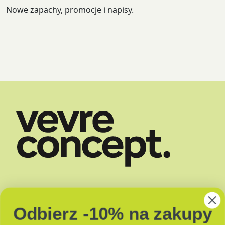
Nowe zapachy, promocje i napisy.
SKLEP
DOSTAWA
Odbierz -10% na zakupy
O NAS
ZAPACHY