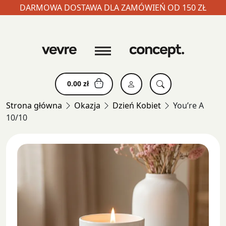
DARMOWA DOSTAWA DLA ZAMÓWIEŃ OD 150 ZŁ
Skip
to
content
0.00
zł
Strona główna
Okazja
Dzień Kobiet
You’re A
10/10