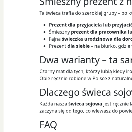
Śmieszny prezent z 
Ta świeca trafia do szerokiej grupy – bo k
Prezent dla przyjaciela lub przyjaci
Śmieszny
prezent dla pracownika lu
Fajna
świeczka urodzinowa dla dor
Prezent
dla siebie
– na biurko, gdzie 
Dwa warianty – ta sa
Czarny mat dla tych, którzy lubią kiedy i
Obie ręcznie robione w Polsce z natural
Dlaczego świeca sojo
Każda nasza
świeca sojowa
jest ręcznie 
zaczyna się od tego, co wlewasz do powi
FAQ