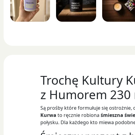
Trochę Kultury 
z Humorem 230 
Są prośby które formułuje się ostrożnie, d
Kurwa
to ręcznie robiona
śmieszna świ
połysku. Dla każdego kto miewa podobne p