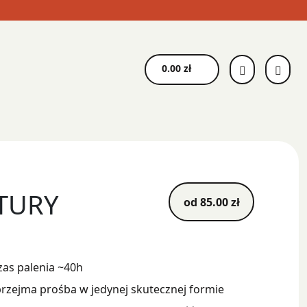
0.00
zł
TURY
od
85.00
zł
as palenia ~40h
rzejma prośba w jedynej skutecznej formie