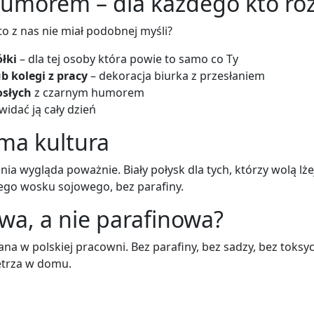
humorem – dla każdego kto ro
to z nas nie miał podobnej myśli?
ółki
– dla tej osoby która powie to samo co Ty
b kolegi z pracy
– dekoracja biurka z przesłaniem
osłych
z czarnym humorem
widać ją cały dzień
ma kultura
ronia wygląda poważnie. Biały połysk dla tych, którzy wolą
nego wosku sojowego, bez parafiny.
wa, a nie parafinowa?
lana w polskiej pracowni. Bez parafiny, bez sadzy, bez toks
etrza w domu.