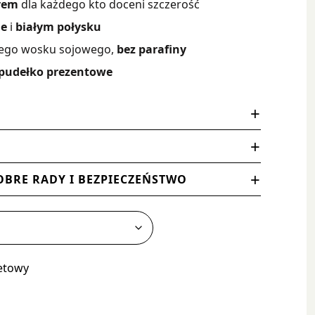
rem
dla każdego kto doceni szczerość
ie
i
białym połysku
lnego wosku sojowego,
bez parafiny
pudełko prezentowe
OBRE RADY I BEZPIECZEŃSTWO