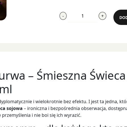
ilość
-
+
DOD
Trochę
Kultury
Kurwa
Kurwa – Śmieszna Świeca
ml
yplomatycznie i wielokrotnie bez efektu. I jest ta jedna, kt
eca sojowa
– ironiczna i bezpośrednia obserwacja, dostęp
rzemyślenia i nie boi się ich wyrazić.