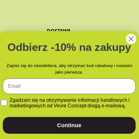
DOSTAWA
ZAPACHY
Odbierz -10% na zakupy
JAK PAKUJEMY?
NAMI
Zapisz się do newslettera, aby otrzymać kod rabatowy i nowości
jako pierwsza.
Email
GDPR
Zgadzam się na otrzymywanie informacji handlowych i
marketingowych od Vevre Concept drogą e-mailową.
Continue
ATNOŚCI
POLITYKA PLIKÓW COOKIES (EU)