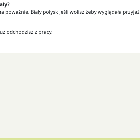
ały?
a poważnie. Biały połysk jeśli wolisz żeby wyglądała przyj
uż odchodzisz z pracy.