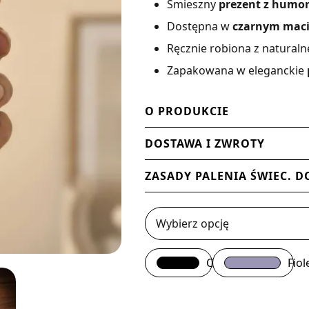
Śmieszny
prezent z humo
Dostępna w
czarnym mac
Ręcznie robiona z natura
Zapakowana w eleganckie
O PRODUKCIE
DOSTAWA I ZWROTY
ZASADY PALENIA ŚWIEC. D