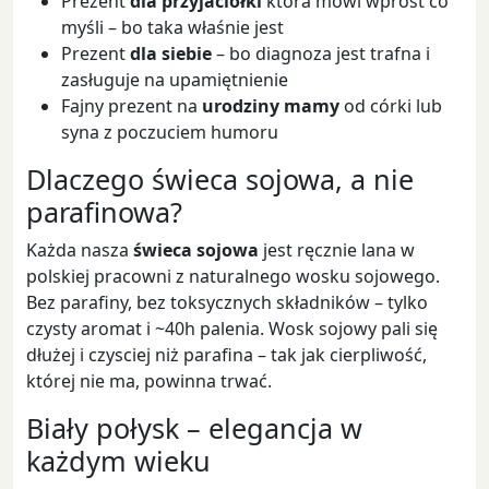
Prezent
dla przyjaciółki
która mówi wprost co
myśli – bo taka właśnie jest
Prezent
dla siebie
– bo diagnoza jest trafna i
zasługuje na upamiętnienie
Fajny prezent na
urodziny mamy
od córki lub
syna z poczuciem humoru
Dlaczego świeca sojowa, a nie
parafinowa?
Każda nasza
świeca sojowa
jest ręcznie lana w
polskiej pracowni z naturalnego wosku sojowego.
Bez parafiny, bez toksycznych składników – tylko
czysty aromat i ~40h palenia. Wosk sojowy pali się
dłużej i czysciej niż parafina – tak jak cierpliwość,
której nie ma, powinna trwać.
Biały połysk – elegancja w
każdym wieku