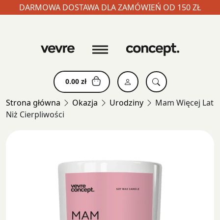
DARMOWA DOSTAWA DLA ZAMÓWIEŃ OD 150 ZŁ
Skip
to
content
0.00
zł
Strona główna
Okazja
Urodziny
Mam Więcej Lat
Niż Cierpliwości