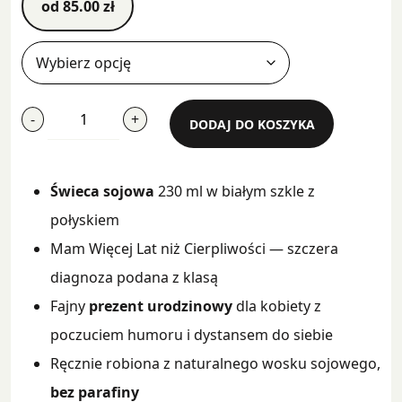
od
85.00
zł
ilość
-
+
DODAJ DO KOSZYKA
Mam
Więcej
Lat
Świeca sojowa
230 ml w białym szkle z
Niż
Cierpliwości
połyskiem
Mam Więcej Lat niż Cierpliwości — szczera
diagnoza podana z klasą
Fajny
prezent urodzinowy
dla kobiety z
poczuciem humoru i dystansem do siebie
Ręcznie robiona z naturalnego wosku sojowego,
bez parafiny