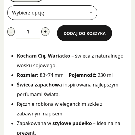
ilość
-
+
DODAJ DO KOSZYKA
Kocham
Cię,
Wariatko
Kocham Cię, Wariatko
– świeca z naturalnego
wosku sojowego.
Rozmiar:
83×74 mm |
Pojemność:
230 ml
Świeca zapachowa
inspirowana najlepszymi
perfumami świata.
Ręcznie robiona w eleganckim szkle z
zabawnym napisem.
Zapakowana w
stylowe pudełko
– idealna na
prezent.