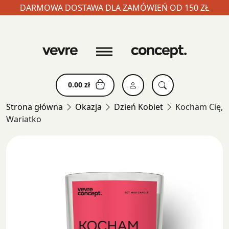
DARMOWA DOSTAWA DLA ZAMÓWIEŃ OD 150 ZŁ
Skip
to
content
0.00
zł
Strona główna
Okazja
Dzień Kobiet
Kocham Cię,
Wariatko