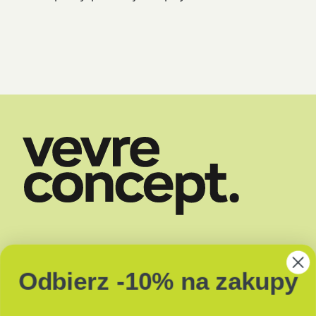
SKLEP
DOSTAWA
Odbierz -10% na zakupy
O NAS
ZAPACHY
BLOG
JAK PAKUJEMY?