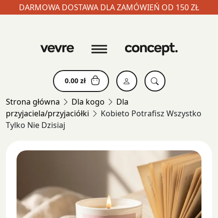
DARMOWA DOSTAWA DLA ZAMÓWIEŃ OD 150 ZŁ
Skip
to
content
0.00
zł
Strona główna
Dla kogo
Dla
przyjaciela/przyjaciółki
Kobieto Potrafisz Wszystko
Tylko Nie Dzisiaj