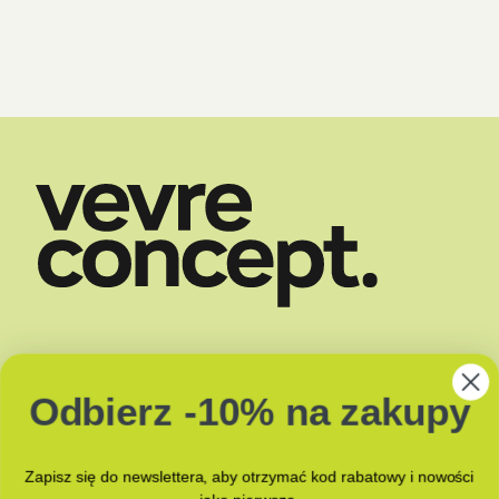
SKLEP
DOSTAWA
Odbierz -10% na zakupy
O NAS
ZAPACHY
BLOG
JAK PAKUJEMY?
KONTAKT Z NAMI
Zapisz się do newslettera, aby otrzymać kod rabatowy i nowości