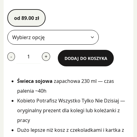
od
89.00
zł
ilość
-
+
DODAJ DO KOSZYKA
Kobieto
Potrafisz
Wszystko
Świeca sojowa
zapachowa 230 ml — czas
Tylko
Nie
palenia ~40h
Dzisiaj
Kobieto Potrafisz Wszystko Tylko Nie Dzisiaj —
oryginalny prezent dla kolegi lub koleżanki z
pracy
Dużo lepsze niż kosz z czekoladkami i kartka z