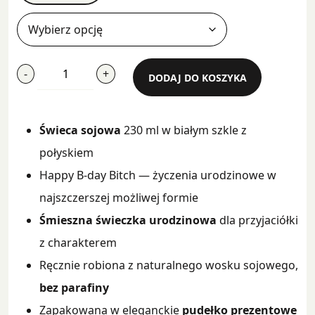
ilość
-
+
DODAJ DO KOSZYKA
Happy
B-
day
Świeca sojowa
230 ml w białym szkle z
Bitch
połyskiem
Happy B-day Bitch — życzenia urodzinowe w
najszczerszej możliwej formie
Śmieszna świeczka urodzinowa
dla przyjaciółki
z charakterem
Ręcznie robiona z naturalnego wosku sojowego,
bez parafiny
Zapakowana w eleganckie
pudełko prezentowe