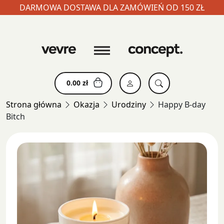
DARMOWA DOSTAWA DLA ZAMÓWIEŃ OD 150 ZŁ
Skip
to
content
0.00
zł
Strona główna
Okazja
Urodziny
Happy B-day
Bitch