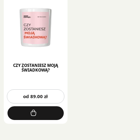
CZY ZOSTANIESZ MOJĄ
ŚWIADKOWĄ?
Ten
od
89.00
zł
produkt
ma
wiele
wariantów.
Opcje
można