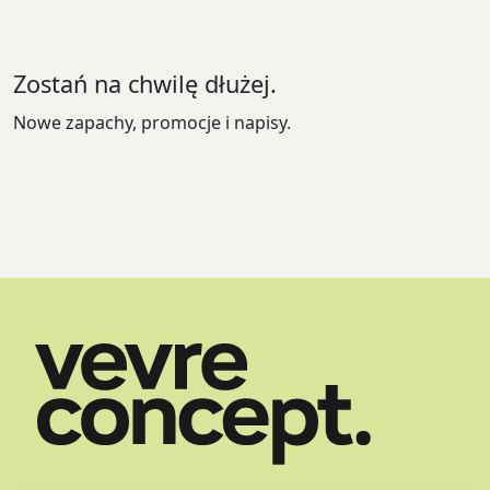
wybrać
na
stronie
Zostań na chwilę dłużej.
produktu
Nowe zapachy, promocje i napisy.