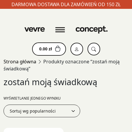
DARMOWA DOSTAWA DLA ZAMÓWIEŃ OD 150 ZŁ
Skip
to
content
0.00
zł
Strona główna
Produkty oznaczone “zostań moją
świadkową”
zostań moją świadkową
WYŚWIETLANIE JEDNEGO WYNIKU