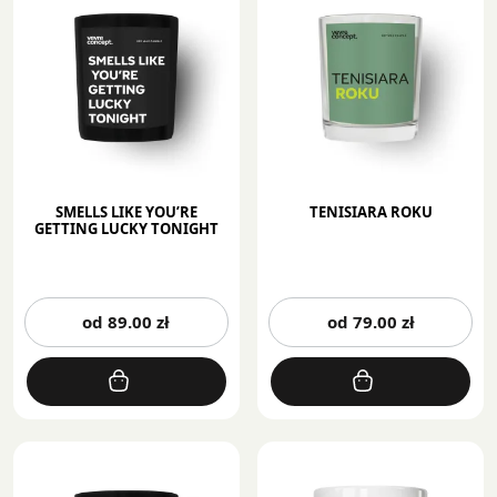
wybrać
wy
na
na
stronie
st
produktu
pr
SMELLS LIKE YOU’RE
TENISIARA ROKU
GETTING LUCKY TONIGHT
Ten
Te
od
89.00
zł
od
79.00
zł
produkt
pr
ma
m
wiele
wi
wariantów.
wa
Opcje
Op
można
mo
wybrać
wy