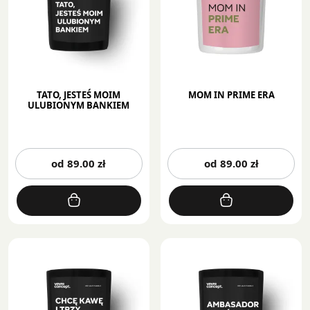
stronie
st
produktu
pr
TATO, JESTEŚ MOIM
MOM IN PRIME ERA
ULUBIONYM BANKIEM
Ten
Te
od
89.00
zł
od
89.00
zł
produkt
pr
ma
m
wiele
wi
wariantów.
wa
Opcje
Op
można
mo
wybrać
wy
na
na
stronie
st