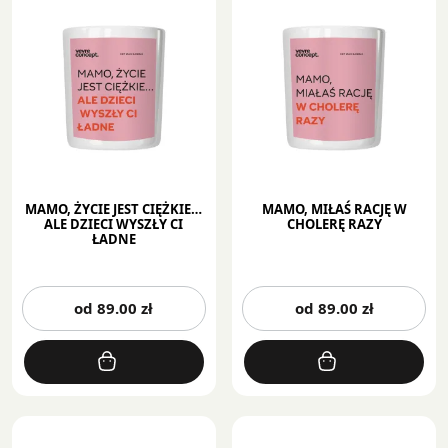
MAMO, ŻYCIE JEST CIĘŻKIE…
MAMO, MIŁAŚ RACJĘ W
ALE DZIECI WYSZŁY CI
CHOLERĘ RAZY
ŁADNE
Ten
Te
od
89.00
zł
od
89.00
zł
produkt
pr
ma
m
wiele
wi
wariantów.
wa
Opcje
Op
można
mo