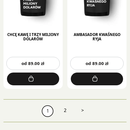
produktu
pr
CHCĘ KAWĘ I TRZY MILIONY
AMBASADOR KWAŚNEGO
DOLARÓW
RYJA
Ten
Te
od
89.00
zł
od
89.00
zł
produkt
pr
ma
m
wiele
wi
wariantów.
wa
Opcje
Op
można
mo
wybrać
wy
2
>
1
na
na
stronie
st
produktu
pr