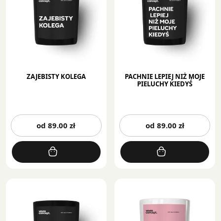
na
na
stronie
st
produktu
pr
ZAJEBISTY KOLEGA
PACHNIE LEPIEJ NIŻ MOJE
PIELUCHY KIEDYŚ
Ten
Te
od
89.00
zł
od
89.00
zł
produkt
pr
ma
m
wiele
wi
wariantów.
wa
Opcje
Op
można
mo
wybrać
wy
na
na