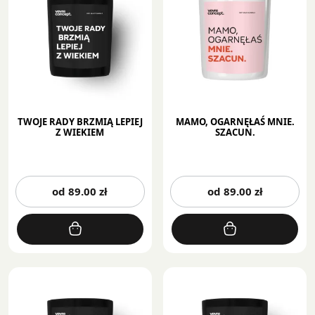
na
na
stronie
st
produktu
pr
TWOJE RADY BRZMIĄ LEPIEJ
MAMO, OGARNĘŁAŚ MNIE.
Z WIEKIEM
SZACUN.
Ten
Te
od
89.00
zł
od
89.00
zł
produkt
pr
ma
m
wiele
wi
wariantów.
wa
Opcje
Op
można
mo
wybrać
wy