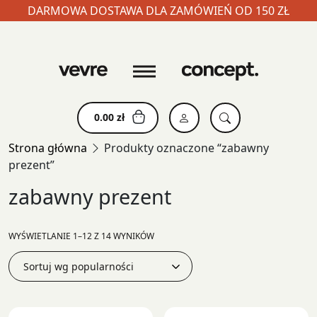
DARMOWA DOSTAWA DLA ZAMÓWIEŃ OD 150 ZŁ
Skip
to
content
0.00
zł
Strona główna
Produkty oznaczone “zabawny
prezent”
zabawny prezent
POSORTOWANE
WYŚWIETLANIE 1–12 Z 14 WYNIKÓW
WEDŁUG
POPULARNOŚCI