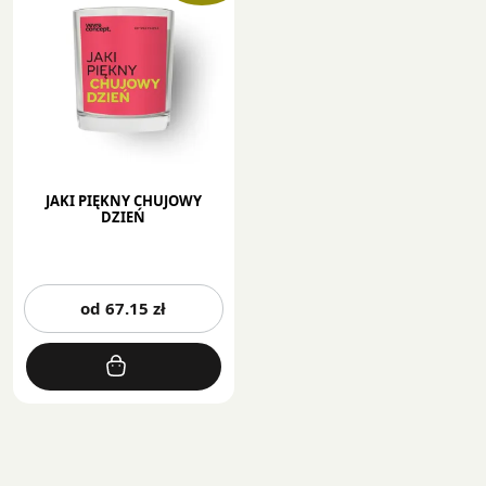
JAKI PIĘKNY CHUJOWY
DZIEŃ
Ten
od
67.15
zł
produkt
ma
wiele
wariantów.
Opcje
można
wybrać