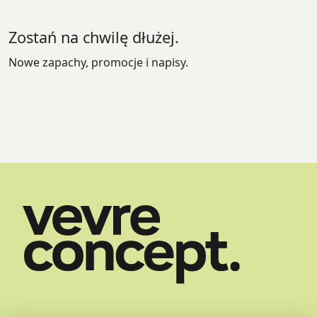
na
stronie
Zostań na chwilę dłużej.
produktu
Nowe zapachy, promocje i napisy.