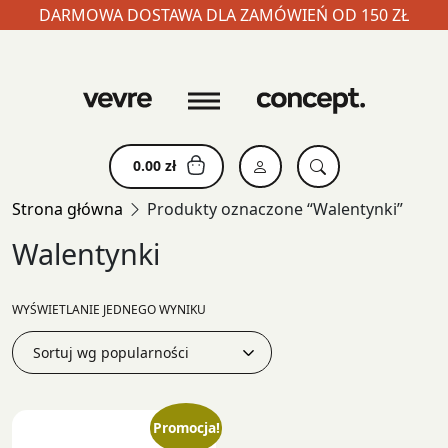
DARMOWA DOSTAWA DLA ZAMÓWIEŃ OD 150 ZŁ
Skip
to
content
0.00
zł
Strona główna
Produkty oznaczone “Walentynki”
Walentynki
WYŚWIETLANIE JEDNEGO WYNIKU
Promocja!