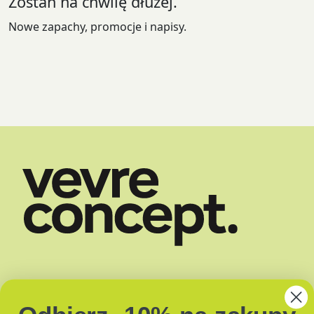
Zostań na chwilę dłużej.
Nowe zapachy, promocje i napisy.
SKLEP
DOSTAWA
O NAS
ZAPACHY