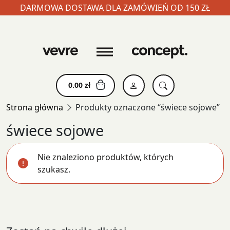
DARMOWA DOSTAWA DLA ZAMÓWIEŃ OD 150 ZŁ
Skip
to
content
0.00
zł
Strona główna
Produkty oznaczone “świece sojowe”
świece sojowe
Nie znaleziono produktów, których
szukasz.