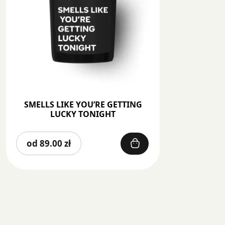
SMELLS LIKE YOU’RE GETTING
LUCKY TONIGHT
Ten
od
89.00
zł
produkt
ma
wiele
wariantów.
Opcje
można
wybrać