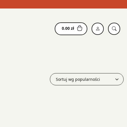
0.00
zł