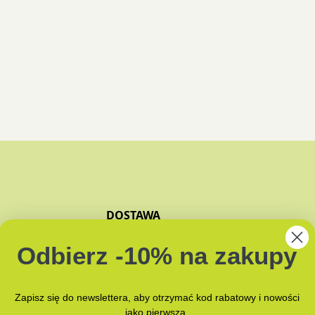
DOSTAWA
ZAPACHY
Odbierz -10% na zakupy
JAK PAKUJEMY?
NAMI
Zapisz się do newslettera, aby otrzymać kod rabatowy i nowości
jako pierwsza.