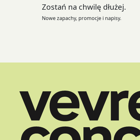
Zostań na chwilę dłużej.
na
stronie
Nowe zapachy, promocje i napisy.
produktu