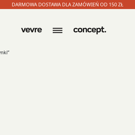
DARMOWA DOSTAWA DLA ZAMÓWIEŃ OD 150 ZŁ
nki”