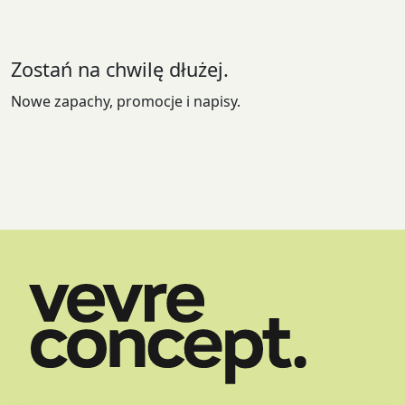
wybrać
na
stronie
Zostań na chwilę dłużej.
produktu
Nowe zapachy, promocje i napisy.