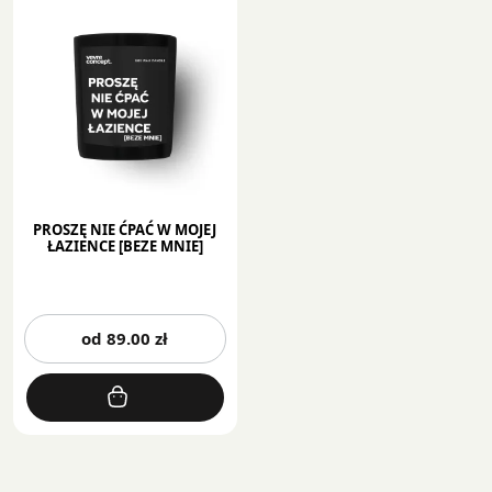
PROSZĘ NIE ĆPAĆ W MOJEJ
ŁAZIENCE [BEZE MNIE]
Ten
od
89.00
zł
produkt
ma
wiele
wariantów.
Opcje
można