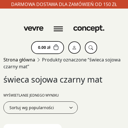
DARMOWA DOSTAWA DLA ZAMÓWIEŃ OD 150 ZŁ
Skip
to
content
0.00
zł
Strona główna
Produkty oznaczone “świeca sojowa
czarny mat”
świeca sojowa czarny mat
WYŚWIETLANIE JEDNEGO WYNIKU