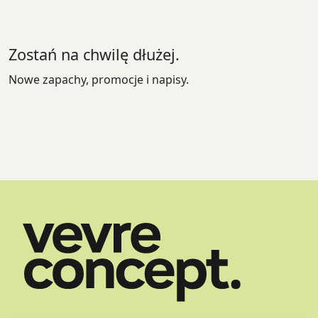
wybrać
na
stronie
Zostań na chwilę dłużej.
produktu
Nowe zapachy, promocje i napisy.