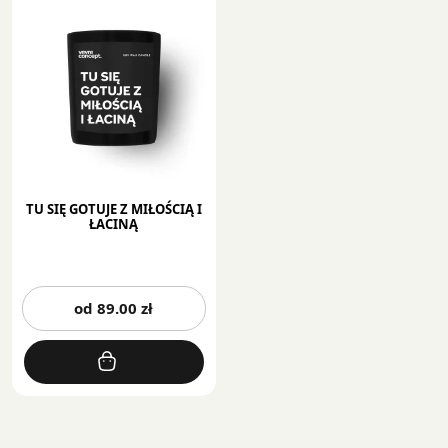
TU SIĘ GOTUJE Z MIŁOŚCIĄ I
ŁACINĄ
Ten
od
89.00
zł
produkt
ma
wiele
wariantów.
Opcje
można