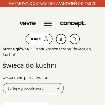
DARMOWA DOSTAWA DLA ZAMÓWIEŃ OD 150 ZŁ
Skip
to
content
0.00
zł
Strona główna
Produkty oznaczone “świeca do
kuchni”
świeca do kuchni
WYŚWIETLANIE JEDNEGO WYNIKU