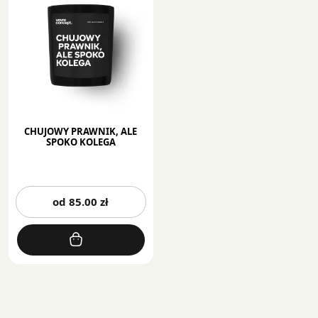
CHUJOWY PRAWNIK, ALE
SPOKO KOLEGA
Ten
od
85.00
zł
produkt
ma
wiele
wariantów.
Opcje
można
wybrać