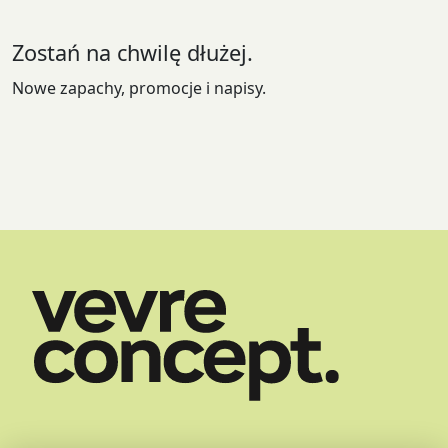
na
stronie
Zostań na chwilę dłużej.
produktu
Nowe zapachy, promocje i napisy.