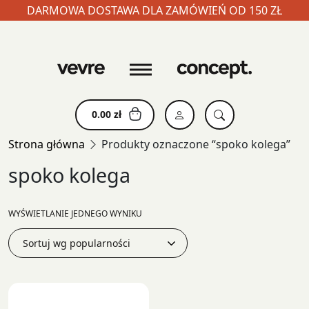
DARMOWA DOSTAWA DLA ZAMÓWIEŃ OD 150 ZŁ
Skip
to
content
0.00
zł
Strona główna
Produkty oznaczone “spoko kolega”
spoko kolega
WYŚWIETLANIE JEDNEGO WYNIKU