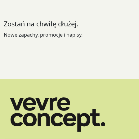
wybrać
na
stronie
Zostań na chwilę dłużej.
produktu
Nowe zapachy, promocje i napisy.