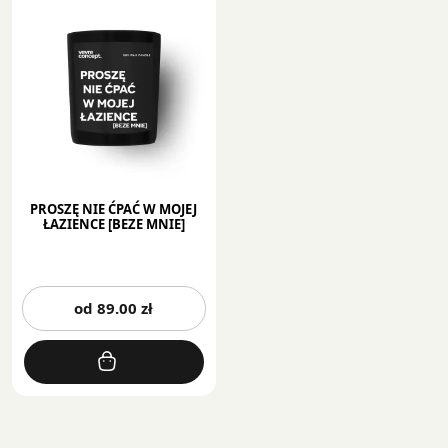
PROSZĘ NIE ĆPAĆ W MOJEJ
ŁAZIENCE [BEZE MNIE]
Ten
od
89.00
zł
produkt
ma
wiele
wariantów.
Opcje
można