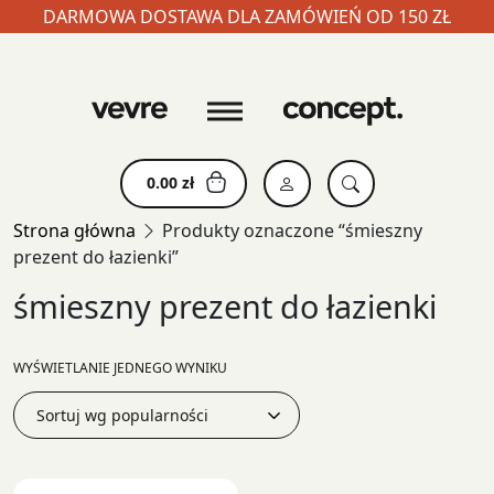
DARMOWA DOSTAWA DLA ZAMÓWIEŃ OD 150 ZŁ
Skip
to
content
0.00
zł
Strona główna
Produkty oznaczone “śmieszny
prezent do łazienki”
śmieszny prezent do łazienki
WYŚWIETLANIE JEDNEGO WYNIKU