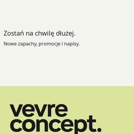
Opcje
można
wybrać
na
stronie
Zostań na chwilę dłużej.
produktu
Nowe zapachy, promocje i napisy.