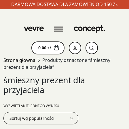
DARMOWA DOSTAWA DLA ZAMÓWIEŃ OD 150 ZŁ
Skip
to
content
0.00
zł
Strona główna
Produkty oznaczone “śmieszny
prezent dla przyjaciela”
śmieszny prezent dla
przyjaciela
WYŚWIETLANIE JEDNEGO WYNIKU