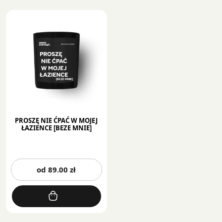
PROSZĘ NIE ĆPAĆ W MOJEJ
ŁAZIENCE [BEZE MNIE]
Ten
od
89.00
zł
produkt
ma
wiele
wariantów.