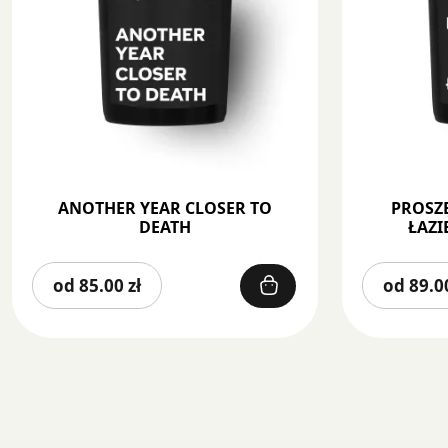
ANOTHER YEAR CLOSER TO
PROSZĘ
DEATH
ŁAZI
Ten
od
85.00
zł
od
89.
produkt
ma
wiele
wariantów.
Opcje
można
wybrać