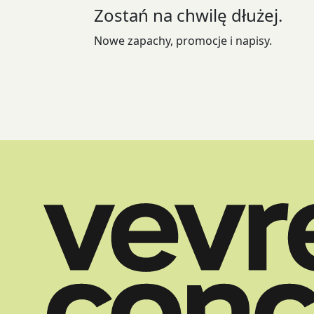
Zostań na chwilę dłużej.
na
stronie
Nowe zapachy, promocje i napisy.
produktu