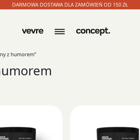
DARMOWA DOSTAWA DLA ZAMÓWIEŃ OD 150 ZŁ
iny z humorem”
 humorem