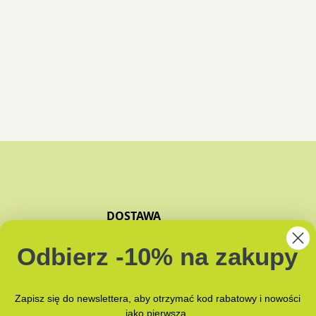
nie
uktu
DOSTAWA
ZAPACHY
Odbierz -10% na zakupy
JAK PAKUJEMY?
NAMI
Zapisz się do newslettera, aby otrzymać kod rabatowy i nowości
jako pierwsza.