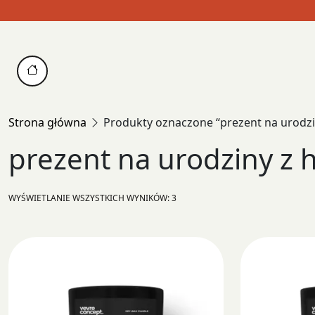
Skip
to
content
Strona główna
Produkty oznaczone “prezent na urodz
prezent na urodziny z
POSORTOWANE
WYŚWIETLANIE WSZYSTKICH WYNIKÓW: 3
WEDŁUG
POPULARNOŚCI