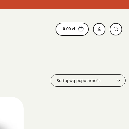
0.00
zł