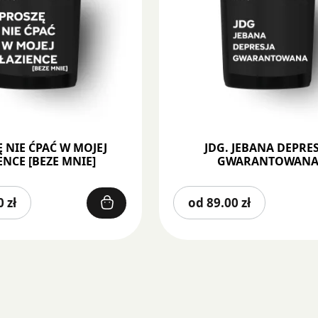
 NIE ĆPAĆ W MOJEJ
JDG. JEBANA DEPRE
ENCE [BEZE MNIE]
GWARANTOWAN
Ten
Ten
00
zł
od
89.00
zł
produkt
prod
ma
ma
wiele
wiel
wariantów.
wari
Opcje
Opcj
można
moż
wybrać
wybr