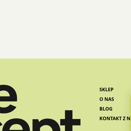
na
na
stronie
stro
produktu
prod
SKLEP
O NAS
BLOG
KONTAKT Z 