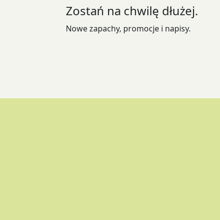
Zostań na chwilę dłużej.
na
stronie
Nowe zapachy, promocje i napisy.
produktu