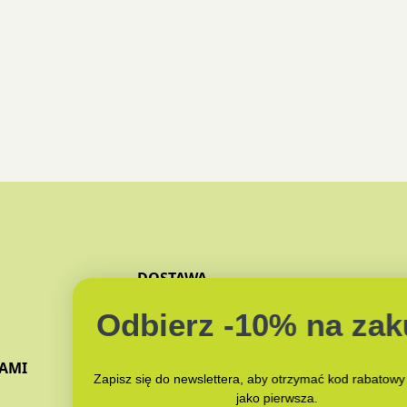
DOSTAWA
ZAPACHY
Odbierz -10% na zakupy
JAK PAKUJEMY?
NAMI
Zapisz się do newslettera, aby otrzymać kod rabatowy i nowości
jako pierwsza.