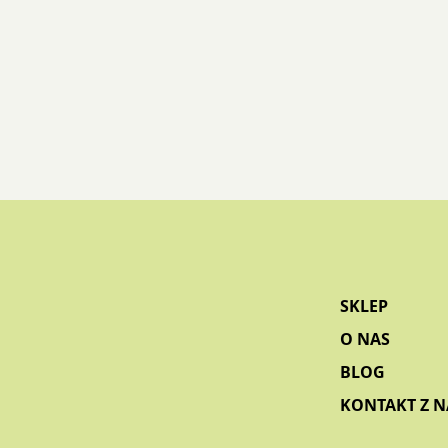
na
stronie
produktu
SKLEP
O NAS
BLOG
KONTAKT Z 