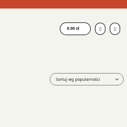
0.00
zł