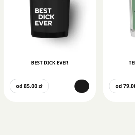
BEST DICK EVER
TE
Ten
od
85.00
zł
od
79.
produkt
ma
wiele
wariantów.
Opcje
można
wybrać