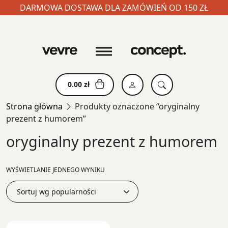
DARMOWA DOSTAWA DLA ZAMÓWIEŃ OD 150 ZŁ
Skip
to
content
0.00
zł
Strona główna
Produkty oznaczone “oryginalny
prezent z humorem”
oryginalny prezent z humorem
WYŚWIETLANIE JEDNEGO WYNIKU