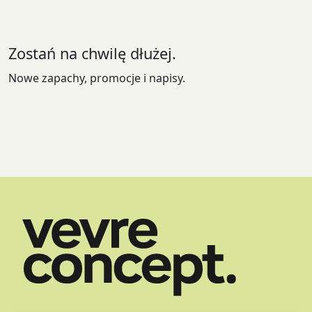
wybrać
na
stronie
Zostań na chwilę dłużej.
produktu
Nowe zapachy, promocje i napisy.