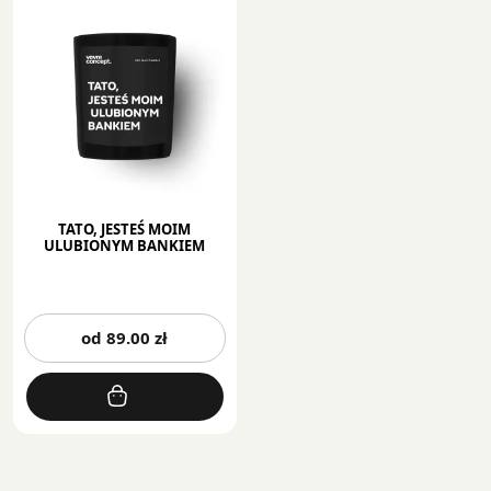
TATO, JESTEŚ MOIM
ULUBIONYM BANKIEM
Ten
od
89.00
zł
produkt
ma
wiele
wariantów.
Opcje
można