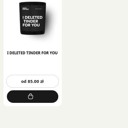
I DELETED TINDER FOR YOU
Ten
od
85.00
zł
produkt
ma
wiele
wariantów.
Opcje
można
wybrać