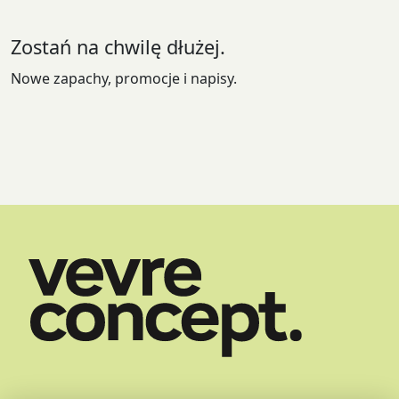
na
stronie
Zostań na chwilę dłużej.
produktu
Nowe zapachy, promocje i napisy.