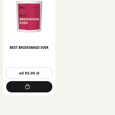
BEST BRIDESMAID EVER
Ten
od
85.00
zł
produkt
ma
wiele
wariantów.
Opcje
można
wybrać