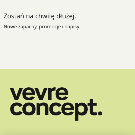
na
stronie
Zostań na chwilę dłużej.
produktu
Nowe zapachy, promocje i napisy.