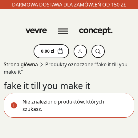
DARMOWA DOSTAWA DLA ZAMÓWIEŃ OD 150 ZŁ
Skip
to
content
0.00
zł
Strona główna
Produkty oznaczone “fake it till you
make it”
fake it till you make it
Nie znaleziono produktów, których
szukasz.