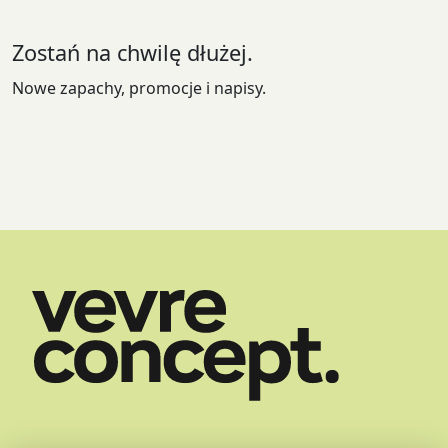
na
stronie
Zostań na chwilę dłużej.
produktu
Nowe zapachy, promocje i napisy.