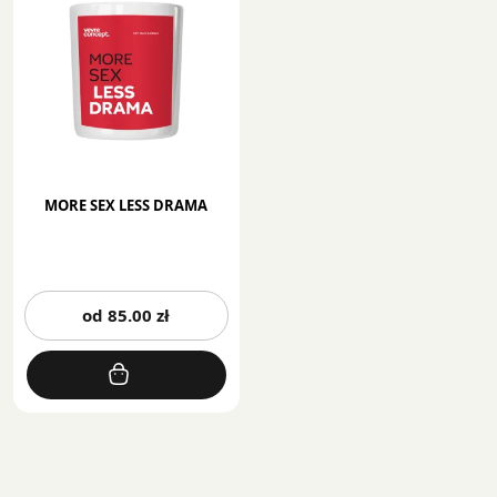
MORE SEX LESS DRAMA
Ten
od
85.00
zł
produkt
ma
wiele
wariantów.
Opcje
można
wybrać