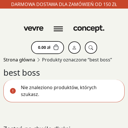
DARMOWA DOSTAWA DLA ZAMÓWIEŃ OD 150 ZŁ
Skip
to
content
0.00
zł
Strona główna
Produkty oznaczone “best boss”
best boss
Nie znaleziono produktów, których
szukasz.