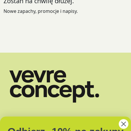
Zostań na chwilę dłużej.
Nowe zapachy, promocje i napisy.
SKLEP
DOSTAWA
O NAS
ZAPACHY