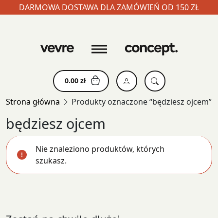
DARMOWA DOSTAWA DLA ZAMÓWIEŃ OD 150 ZŁ
Skip
to
content
0.00
zł
Strona główna
Produkty oznaczone “będziesz ojcem”
będziesz ojcem
Nie znaleziono produktów, których
szukasz.