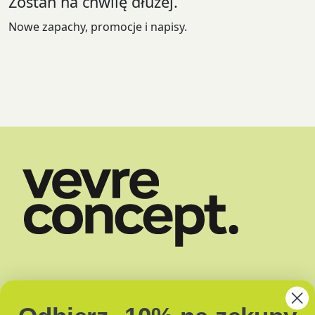
Zostań na chwilę dłużej.
Nowe zapachy, promocje i napisy.
SKLEP
DOSTAWA
O NAS
ZAPACHY