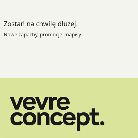
wybrać
na
stronie
Zostań na chwilę dłużej.
produktu
Nowe zapachy, promocje i napisy.