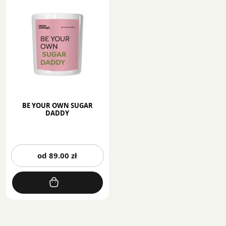
BE YOUR OWN SUGAR
DADDY
Ten
od
89.00
zł
produkt
ma
wiele
wariantów.
Opcje
można