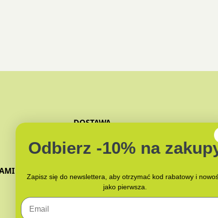
DOSTAWA
ZAPACHY
Odbierz -10% na zakupy
JAK PAKUJEMY?
NAMI
Zapisz się do newslettera, aby otrzymać kod rabatowy i nowości
jako pierwsza.
Email