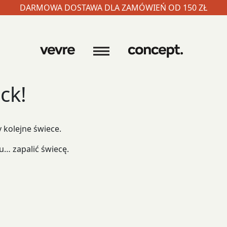
DARMOWA DOSTAWA DLA ZAMÓWIEŃ OD 150 ZŁ
ck!
y kolejne świece.
u… zapalić świecę.