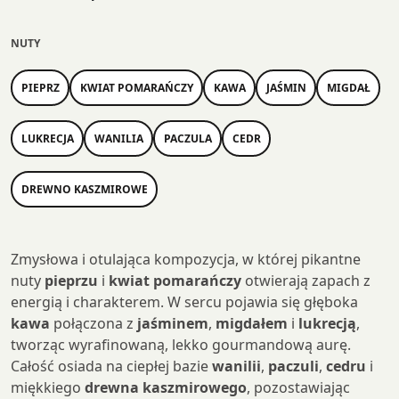
NUTY
PIEPRZ
KWIAT POMARAŃCZY
KAWA
JAŚMIN
MIGDAŁ
LUKRECJA
WANILIA
PACZULA
CEDR
DREWNO KASZMIROWE
Zmysłowa i otulająca kompozycja, w której pikantne
nuty
pieprzu
i
kwiat pomarańczy
otwierają zapach z
energią i charakterem. W sercu pojawia się głęboka
kawa
połączona z
jaśminem
,
migdałem
i
lukrecją
,
tworząc wyrafinowaną, lekko gourmandową aurę.
Całość osiada na ciepłej bazie
wanilii
,
paczuli
,
cedru
i
miękkiego
drewna kaszmirowego
, pozostawiając