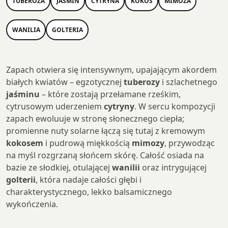
TUBEROZA
JAŚMIN
CYTRYNA
KOKOS
MIMOZA
WANILIA
GOLTERIA
Zapach otwiera się intensywnym, upajającym akordem
białych kwiatów – egzotycznej
tuberozy
i szlachetnego
jaśminu
– które zostają przełamane rześkim,
cytrusowym uderzeniem
cytryny
. W sercu kompozycji
zapach ewoluuje w stronę słonecznego ciepła;
promienne nuty solarne łączą się tutaj z kremowym
kokosem
i pudrową miękkością
mimozy
, przywodząc
na myśl rozgrzaną słońcem skórę. Całość osiada na
bazie ze słodkiej, otulającej
wanilii
oraz intrygującej
golterii
, która nadaje całości głębi i
charakterystycznego, lekko balsamicznego
wykończenia.