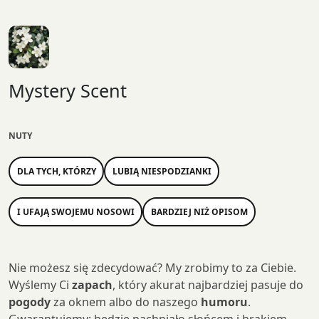
Mystery Scent
NUTY
DLA TYCH, KTÓRZY
LUBIĄ NIESPODZIANKI
I UFAJĄ SWOJEMU NOSOWI
BARDZIEJ NIŻ OPISOM
Nie możesz się zdecydować? My zrobimy to za Ciebie.
Wyślemy Ci
zapach
, który akurat najbardziej pasuje do
pogody
za oknem albo do naszego
humoru
.