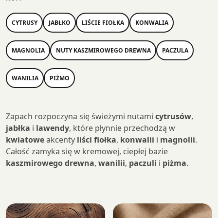
CYTRUSY
JABŁKO
LIŚCIE FIOŁKA
KONWALIA
MAGNOLIA
NUTY KASZMIROWEGO DREWNA
PACZULA
WANILIA
PIŻMO
Zapach rozpoczyna się świeżymi nutami
cytrusów
,
jabłka
i
lawendy
, które płynnie przechodzą w
kwiatowe
akcenty
liści fiołka
,
konwalii
i
magnolii
.
Całość zamyka się w kremowej, ciepłej bazie
kaszmirowego drewna
,
wanilii
,
paczuli
i
piżma
.