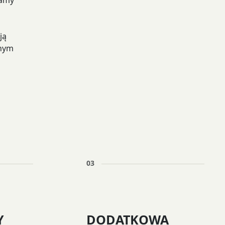
wamy
ją
snym
03
Y
DODATKOWA