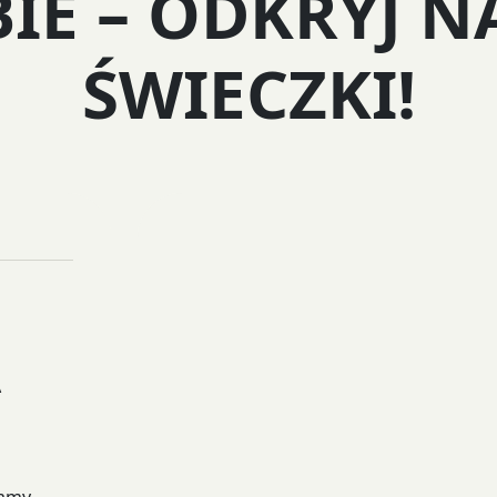
BIE – ODKRYJ N
ŚWIECZKI!
A