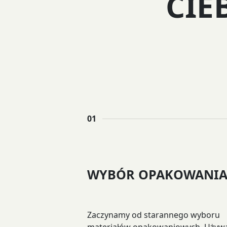
CIE
01
WYBÓR OPAKOWANI
Zaczynamy od starannego wyboru