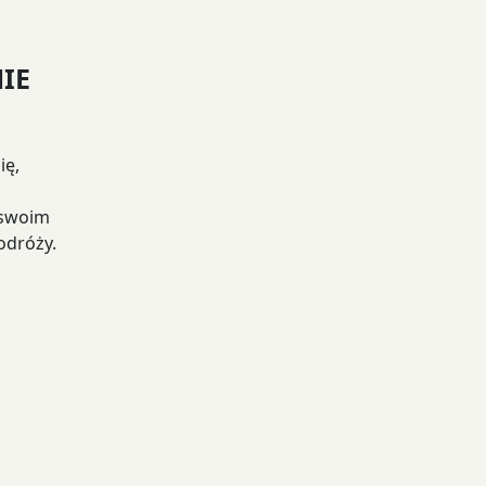
IE
ię,
 swoim
odróży.