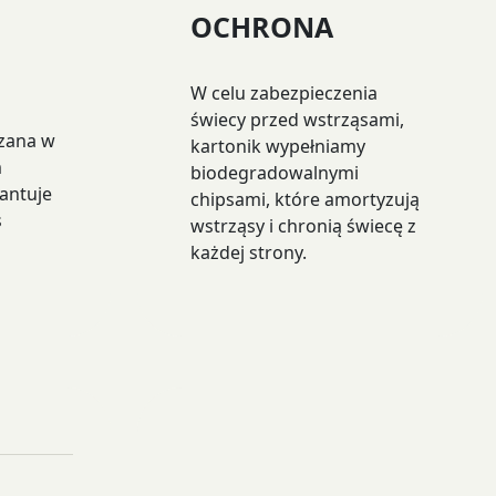
OCHRONA
W celu zabezpieczenia
świecy przed wstrząsami,
zana w
kartonik wypełniamy
m
biodegradowalnymi
antuje
chipsami, które amortyzują
s
wstrząsy i chronią świecę z
każdej strony.