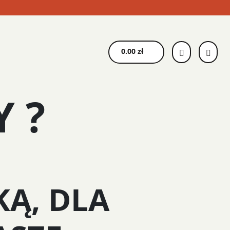
0.00
zł
 ?
Ą, DLA