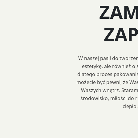
ZAM
ZA
W naszej pasji do tworze
estetykę, ale również o 
dlatego proces pakowania 
możecie być pewni, że Was
Waszych wnętrz. Staramy 
środowisko, miłości do 
ciepło