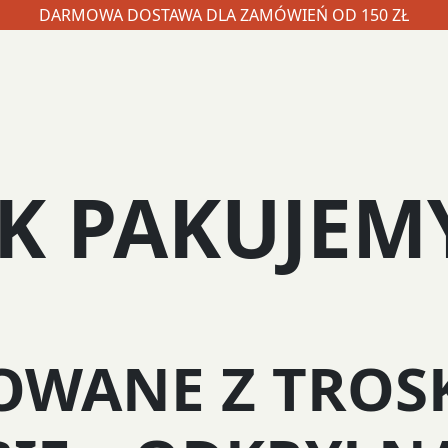
DARMOWA DOSTAWA DLA ZAMÓWIEŃ OD 150 ZŁ
AK PAKUJEMY
OWANE Z TROSK