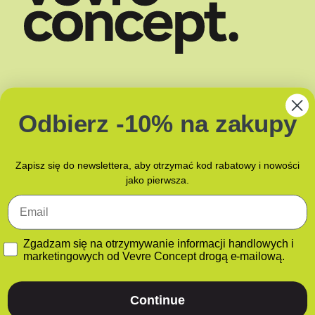
SHOP
DOSTAWA
O NAS
ZAPACHY
Odbierz -10% na zakupy
BLOG
JAK PAKUJEMY?
KONTAKT Z NAMI
Zapisz się do newslettera, aby otrzymać kod rabatowy i nowości
jako pierwsza.
Email
GDPR
Zgadzam się na otrzymywanie informacji handlowych i
marketingowych od Vevre Concept drogą e-mailową.
POLITYKA PRYWATNOŚCI
POLITYKA PLIKÓW COOKIES
Continue
(EU)
Lab360
x
Bartosz & Karolina Lenert Brand Strategy
x
Design Partners