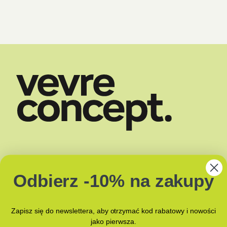
SHOP
DOSTAWA
O NAS
ZAPACHY
Odbierz -10% na zakupy
BLOG
JAK PAKUJEMY?
KONTAKT Z NAMI
Zapisz się do newslettera, aby otrzymać kod rabatowy i nowości
jako pierwsza.