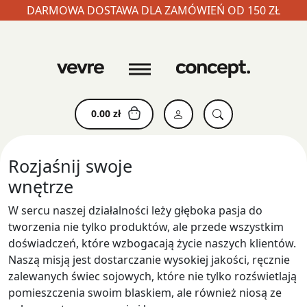
DARMOWA DOSTAWA DLA ZAMÓWIEŃ OD 150 ZŁ
Skip
to
content
0.00
zł
Rozjaśnij swoje
wnętrze
W sercu naszej działalności leży głęboka pasja do
tworzenia nie tylko produktów, ale przede wszystkim
doświadczeń, które wzbogacają życie naszych klientów.
Naszą misją jest dostarczanie wysokiej jakości, ręcznie
zalewanych świec sojowych, które nie tylko rozświetlają
pomieszczenia swoim blaskiem, ale również niosą ze