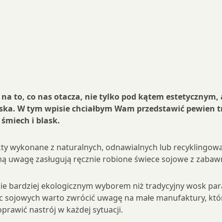
 na to, co nas otacza, nie tylko pod kątem estetycznym,
iska. W tym wpisie chciałbym Wam przedstawić pewien tre
śmiech i blask.
ukty wykonane z naturalnych, odnawialnych lub recyklingo
ną uwagę zasługują ręcznie robione świece sojowe z zabaw
e bardziej ekologicznym wyborem niż tradycyjny wosk parafi
ec sojowych warto zwrócić uwagę na małe manufaktury, któr
prawić nastrój w każdej sytuacji.