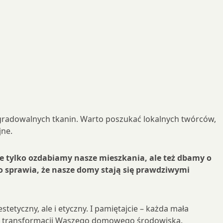
egradowalnych tkanin. Warto poszukać lokalnych twórców,
jne.
ie tylko ozdabiamy nasze mieszkania, ale też dbamy o
co sprawia, że nasze domy stają się prawdziwymi
tyczny, ale i etyczny. I pamiętajcie – każda mała
łnej transformacji Waszego domowego środowiska.