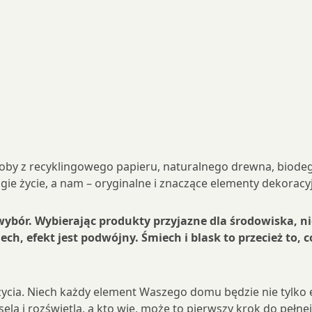
ozdoby z recyklingowego papieru, naturalnego drewna, biod
gie życie, a nam – oryginalne i znaczące elementy dekoracy
 wybór. Wybierając produkty przyjazne dla środowiska, n
ch, efekt jest podwójny. Śmiech i blask to przecież to, 
ia. Niech każdy element Waszego domu będzie nie tylko este
esela i rozświetla, a kto wie, może to pierwszy krok do pe