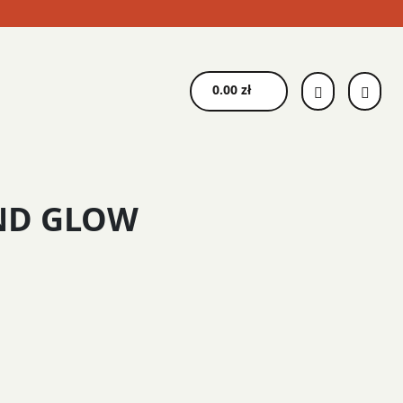
0.00
zł
ND GLOW